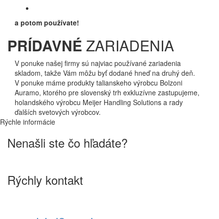
a potom používate!
PRÍDAVNÉ
ZARIADENIA
V ponuke našej firmy sú najviac používané zariadenia
skladom, takže Vám môžu byť dodané hneď na druhý deň.
V ponuke máme produkty talianskeho výrobcu Bolzoni
Auramo, ktorého pre slovenský trh exkluzívne zastupujeme,
holandského výrobcu Meijer Handling Solutions a rady
ďalších svetových výrobcov.
Rýchle informácie
Nenašli ste čo hľadáte?
Neváhajte nás kontaktovať ohľadom dostupných možností!
Rýchly kontakt
Pavol Mizera
Mobil: (+421) 917-963 503