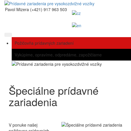
Pavol Mizera (+421) 917 963 503
Požičovňa prídavných zariadení
Vykúpime, opravíme, odpredáme, zapožičiame
Špeciálne prídavné
zariadenia
V ponuke našej
požičovne prídavných